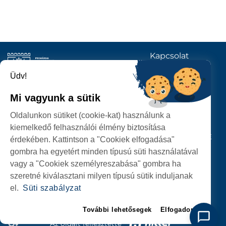
Kapcsolat
KÖVESSENEK
Üdv!
Mi vagyunk a sütik
SZATMÁRNÉMETI
Oldalunkon sütiket (cookie-kat) használunk a
POLGÁRMESTERI HIVATAL
kiemelkedő felhasználói élmény biztosítása
P-ȚA 25 OCTOMBRIE, NR. 1 CORP M, 440026 SATU MARE
érdekében. Kattintson a "Cookiek elfogadása"
gombra ha egyetért minden típusú süti használatával
SZEMÉLYES ADATOK VÉDELME
vagy a "Cookiek személyreszabása" gombra ha
szeretné kiválasztani milyen típusú sütik induljanak
el.
Süti szabályzat
További lehetősegek
Elfogadom
Az oldalt fejlesztette