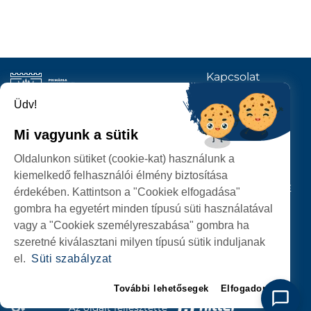
Kapcsolat
KÖVESSENEK
Üdv!
Mi vagyunk a sütik
SZATMÁRNÉMETI
Oldalunkon sütiket (cookie-kat) használunk a
POLGÁRMESTERI HIVATAL
kiemelkedő felhasználói élmény biztosítása
P-ȚA 25 OCTOMBRIE, NR. 1 CORP M, 440026 SATU MARE
érdekében. Kattintson a "Cookiek elfogadása"
gombra ha egyetért minden típusú süti használatával
SZEMÉLYES ADATOK VÉDELME
vagy a "Cookiek személyreszabása" gombra ha
szeretné kiválasztani milyen típusú sütik induljanak
el.
Süti szabályzat
További lehetősegek
Elfogadom
Az oldalt fejlesztette