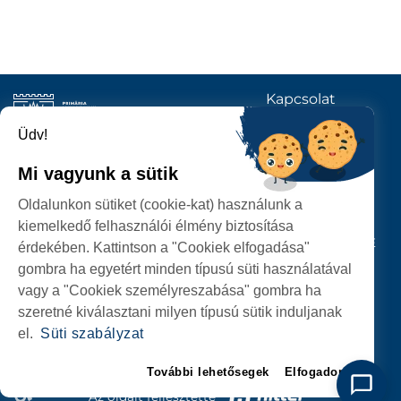
Kapcsolat
KÖVESSENEK
Üdv!
Mi vagyunk a sütik
SZATMÁRNÉMETI
Oldalunkon sütiket (cookie-kat) használunk a
POLGÁRMESTERI HIVATAL
kiemelkedő felhasználói élmény biztosítása
P-ȚA 25 OCTOMBRIE, NR. 1 CORP M, 440026 SATU MARE
érdekében. Kattintson a "Cookiek elfogadása"
gombra ha egyetért minden típusú süti használatával
SZEMÉLYES ADATOK VÉDELME
vagy a "Cookiek személyreszabása" gombra ha
szeretné kiválasztani milyen típusú sütik induljanak
el.
Süti szabályzat
További lehetősegek
Elfogadom
Az oldalt fejlesztette