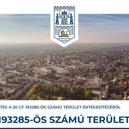
ÍTÉS A 20 CF 193285-ÖS SZÁMÚ TERÜLET ÉRTÉKESÍTÉSÉRŐL
 193285-ÖS SZÁMÚ TERÜLE