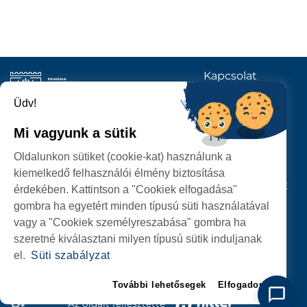
Kapcsolat
KÖVESSENEK
Üdv!
Mi vagyunk a sütik
SZATMÁRNÉMETI
Oldalunkon sütiket (cookie-kat) használunk a
POLGÁRMESTERI HIVATAL
kiemelkedő felhasználói élmény biztosítása
P-ȚA 25 OCTOMBRIE, NR. 1 CORP M, 440026 SATU MARE
érdekében. Kattintson a "Cookiek elfogadása"
gombra ha egyetért minden típusú süti használatával
SZEMÉLYES ADATOK VÉDELME
vagy a "Cookiek személyreszabása" gombra ha
szeretné kiválasztani milyen típusú sütik induljanak
el.
Süti szabályzat
További lehetősegek
Elfogadom
Az oldalt fejlesztette