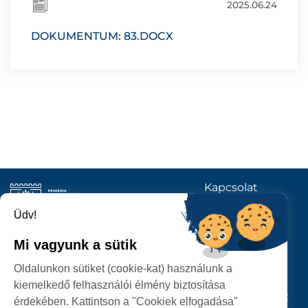
2025.06.24
DOKUMENTUM: 83.DOCX
Kapcsolat
KÖVESSENEK
Üdv!
Mi vagyunk a sütik
SZATMÁRNÉMETI
Oldalunkon sütiket (cookie-kat) használunk a
POLGÁRMESTERI HIVATAL
kiemelkedő felhasználói élmény biztosítása
P-ȚA 25 OCTOMBRIE, NR. 1 CORP M, 440026 SATU MARE
érdekében. Kattintson a "Cookiek elfogadása"