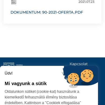
2021.07.23
DOKUMENTUM: 90-2021-OFERTA.PDF
Kapcsolat
KÖVESSENEK
Üdv!
Mi vagyunk a sütik
SZATMÁRNÉMETI
Oldalunkon sütiket (cookie-kat) használunk a
POLGÁRMESTERI HIVATAL
kiemelkedő felhasználói élmény biztosítása
P-ȚA 25 OCTOMBRIE, NR. 1 CORP M, 440026 SATU MARE
érdekében. Kattintson a "Cookiek elfogadása"