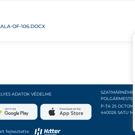
ALA-OF-106.DOCX
SZATMÁRNÉMET
LYES ADATOK VÉDELME
POLGÁRMESTER
P-ȚA 25 OCTOMB
440026 SATU M
lt fejlesztette