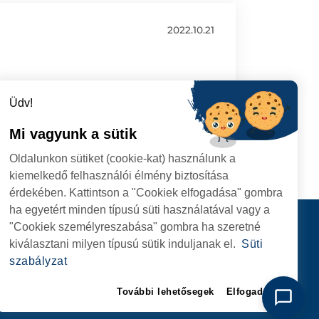
2022.10.21
Üdv!
Mi vagyunk a sütik
Oldalunkon sütiket (cookie-kat) használunk a
kiemelkedő felhasználói élmény biztosítása
érdekében. Kattintson a "Cookiek elfogadása" gombra
ha egyetért minden típusú süti használatával vagy a
I
Kapcsolat
"Cookiek személyreszabása" gombra ha szeretné
I HIVATAL
KÖVESSENEK
kiválasztani milyen típusú sütik induljanak el.
Süti
RIE, NR. 1 CORP M,
szabályzat
ARE
További lehetősegek
Elfogadom