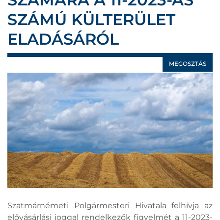
SZÁMÚ KÜLTERÜLET
ELADÁSÁRÓL
MEGOSZTÁS
Szatmárnémeti Polgármesteri Hivatala felhívja az
elővásárlási joggal rendelkezők figyelmét a 11-2023-