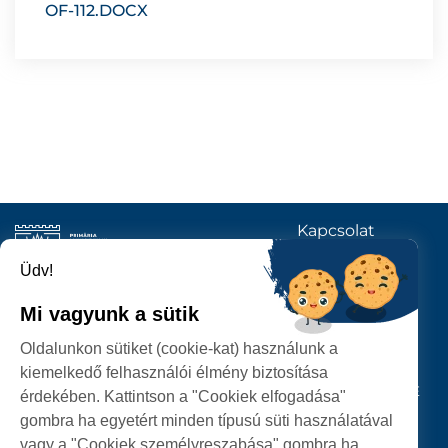
OF-112.DOCX
Kapcsolat
KÖVESSENEK
Üdv!
Mi vagyunk a sütik
SZATMÁRNÉMETI
Oldalunkon sütiket (cookie-kat) használunk a
POLGÁRMESTERI HIVATAL
kiemelkedő felhasználói élmény biztosítása
P-ȚA 25 OCTOMBRIE, NR. 1 CORP M, 440026 SATU MARE
érdekében. Kattintson a "Cookiek elfogadása"
gombra ha egyetért minden típusú süti használatával
SZEMÉLYES ADATOK VÉDELME
vagy a "Cookiek személyreszabása" gombra ha