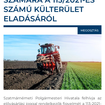
SZÁMÚ KÜLTERÜLET
ELADÁSÁRÓL
MEGOSZTÁS
Szatmárnémeti Polgármesteri Hivatala felhívja az
elővásárlási joggal rendelkezők figyelmét a 113-2021-