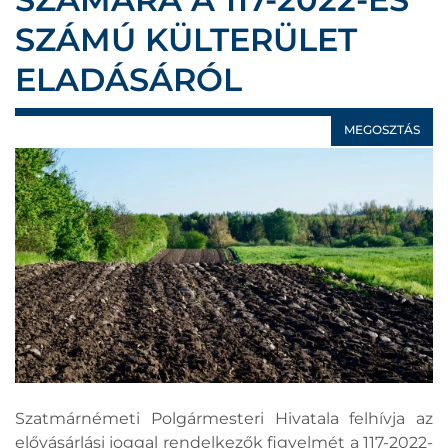
SZÁMÚ KÜLTERÜLET
ELADÁSÁRÓL
MEGOSZTÁS
Szatmárnémeti Polgármesteri Hivatala felhívja az
elővásárlási joggal rendelkezők figyelmét a 117-2022-