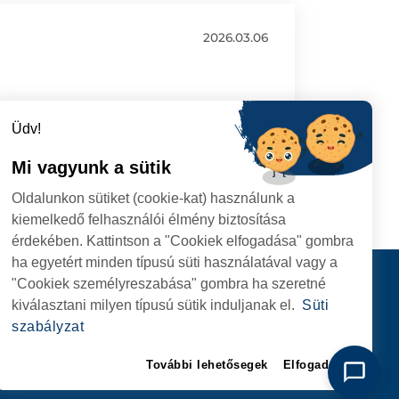
2026.03.06
Üdv!
Mi vagyunk a sütik
Oldalunkon sütiket (cookie-kat) használunk a
kiemelkedő felhasználói élmény biztosítása
érdekében. Kattintson a "Cookiek elfogadása" gombra
ha egyetért minden típusú süti használatával vagy a
I
Kapcsolat
"Cookiek személyreszabása" gombra ha szeretné
I HIVATAL
KÖVESSENEK
kiválasztani milyen típusú sütik induljanak el.
Süti
RIE, NR. 1 CORP M,
szabályzat
ARE
További lehetősegek
Elfogadom