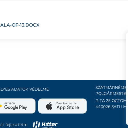
ALA-OF-13.DOCX
SZATMÁRNÉMET
LYES ADATOK VÉDELME
POLGÁRMESTER
P-ȚA 25 OCTOMB
440026 SATU M
lt fejlesztette