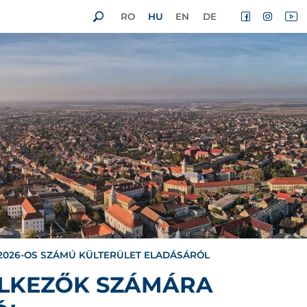
RO
HU
EN
DE
-2026-OS SZÁMÚ KÜLTERÜLET ELADÁSÁRÓL
ELKEZŐK SZÁMÁRA