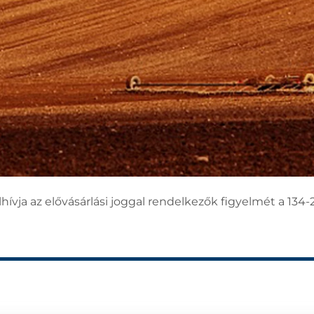
ívja az elővásárlási joggal rendelkezők figyelmét a 134-2