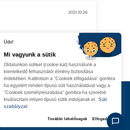
2021.10.26
Üdv!
Mi vagyunk a sütik
Oldalunkon sütiket (cookie-kat) használunk a
kiemelkedő felhasználói élmény biztosítása
érdekében. Kattintson a "Cookiek elfogadása" gombra
ha egyetért minden típusú süti használatával vagy a
I
Kapcsolat
"Cookiek személyreszabása" gombra ha szeretné
I HIVATAL
KÖVESSENEK
kiválasztani milyen típusú sütik induljanak el.
Süti
RIE, NR. 1 CORP M,
szabályzat
ARE
További lehetősegek
Elfogadom