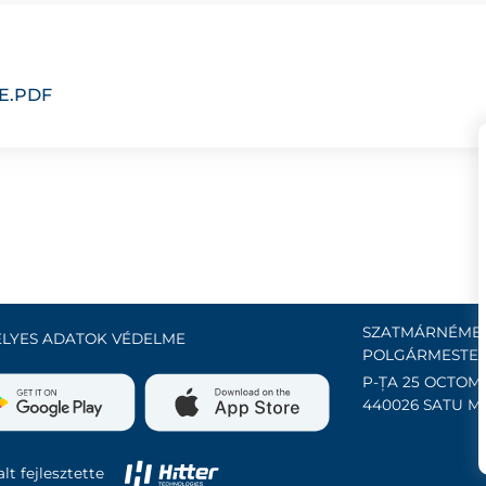
E.PDF
SZATMÁRNÉMET
LYES ADATOK VÉDELME
POLGÁRMESTER
P-ȚA 25 OCTOMB
440026 SATU M
lt fejlesztette