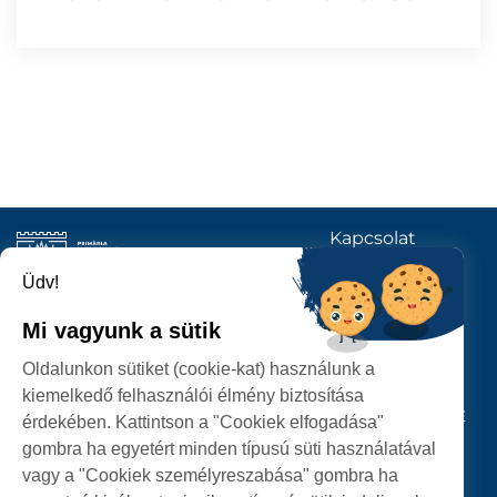
Kapcsolat
KÖVESSENEK
Üdv!
Mi vagyunk a sütik
SZATMÁRNÉMETI
Oldalunkon sütiket (cookie-kat) használunk a
POLGÁRMESTERI HIVATAL
kiemelkedő felhasználói élmény biztosítása
P-ȚA 25 OCTOMBRIE, NR. 1 CORP M, 440026 SATU MARE
érdekében. Kattintson a "Cookiek elfogadása"
gombra ha egyetért minden típusú süti használatával
SZEMÉLYES ADATOK VÉDELME
vagy a "Cookiek személyreszabása" gombra ha