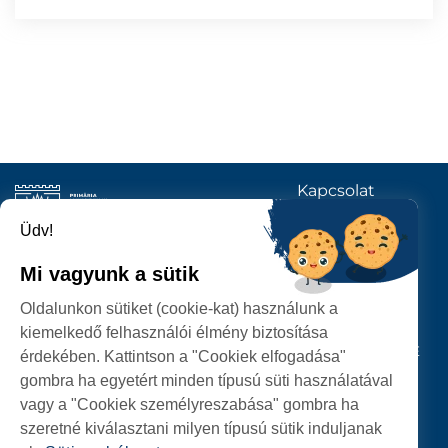
Kapcsolat
KÖVESSENEK
Üdv!
Mi vagyunk a sütik
SZATMÁRNÉMETI
Oldalunkon sütiket (cookie-kat) használunk a
POLGÁRMESTERI HIVATAL
kiemelkedő felhasználói élmény biztosítása
P-ȚA 25 OCTOMBRIE, NR. 1 CORP M, 440026 SATU MARE
érdekében. Kattintson a "Cookiek elfogadása"
gombra ha egyetért minden típusú süti használatával
SZEMÉLYES ADATOK VÉDELME
vagy a "Cookiek személyreszabása" gombra ha
szeretné kiválasztani milyen típusú sütik induljanak