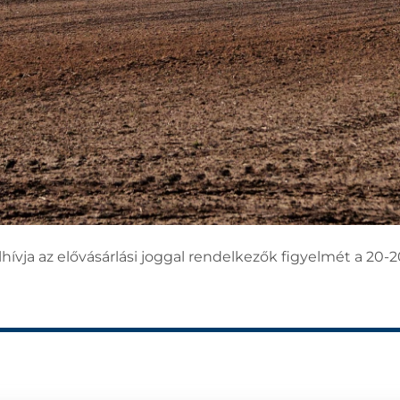
ívja az elővásárlási joggal rendelkezők figyelmét a 20-2