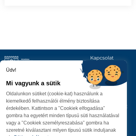
Kapcsolat
KÖVESSENEK
Üdv!
Mi vagyunk a sütik
SZATMÁRNÉMETI
Oldalunkon sütiket (cookie-kat) használunk a
POLGÁRMESTERI HIVATAL
kiemelkedő felhasználói élmény biztosítása
P-ȚA 25 OCTOMBRIE, NR. 1 CORP M, 440026 SATU MARE
érdekében. Kattintson a "Cookiek elfogadása"
gombra ha egyetért minden típusú süti használatával
SZEMÉLYES ADATOK VÉDELME
vagy a "Cookiek személyreszabása" gombra ha
szeretné kiválasztani milyen típusú sütik induljanak