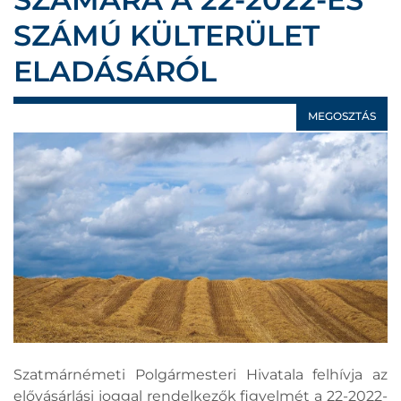
SZÁMÚ KÜLTERÜLET
ELADÁSÁRÓL
MEGOSZTÁS
Szatmárnémeti Polgármesteri Hivatala felhívja az
elővásárlási joggal rendelkezők figyelmét a 22-2022-