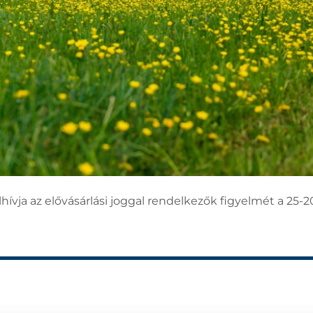
ívja az elővásárlási joggal rendelkezők figyelmét a 25-2