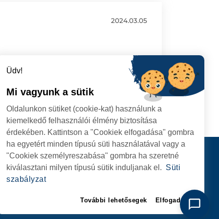
2024.03.05
Üdv!
Mi vagyunk a sütik
Oldalunkon sütiket (cookie-kat) használunk a
kiemelkedő felhasználói élmény biztosítása
érdekében. Kattintson a "Cookiek elfogadása" gombra
ha egyetért minden típusú süti használatával vagy a
I
Kapcsolat
"Cookiek személyreszabása" gombra ha szeretné
I HIVATAL
KÖVESSENEK
kiválasztani milyen típusú sütik induljanak el.
Süti
RIE, NR. 1 CORP M,
szabályzat
ARE
További lehetősegek
Elfogadom