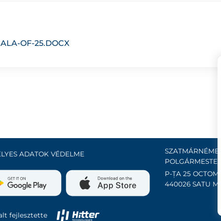
ALA-OF-25.DOCX
SZATMÁRNÉMET
LYES ADATOK VÉDELME
POLGÁRMESTER
P-ȚA 25 OCTOMB
440026 SATU M
lt fejlesztette