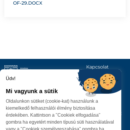
OF-29.DOCX
Kapcsolat
KÖVESSENEK
Üdv!
Mi vagyunk a sütik
SZATMÁRNÉMETI
Oldalunkon sütiket (cookie-kat) használunk a
POLGÁRMESTERI HIVATAL
kiemelkedő felhasználói élmény biztosítása
P-ȚA 25 OCTOMBRIE, NR. 1 CORP M, 440026 SATU MARE
érdekében. Kattintson a "Cookiek elfogadása"
gombra ha egyetért minden típusú süti használatával
SZEMÉLYES ADATOK VÉDELME
vagy a "Cookiek személyreszabása" gombra ha