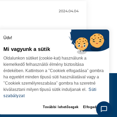
2024.04.04
Üdv!
Mi vagyunk a sütik
Oldalunkon sütiket (cookie-kat) használunk a
kiemelkedő felhasználói élmény biztosítása
érdekében. Kattintson a "Cookiek elfogadása" gombra
ha egyetért minden típusú süti használatával vagy a
I
Kapcsolat
"Cookiek személyreszabása" gombra ha szeretné
I HIVATAL
KÖVESSENEK
kiválasztani milyen típusú sütik induljanak el.
Süti
RIE, NR. 1 CORP M,
szabályzat
ARE
További lehetősegek
Elfogadom