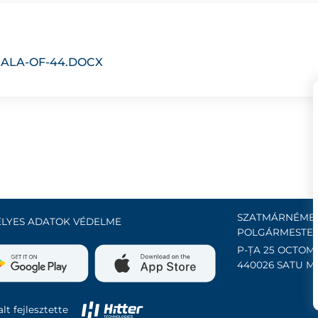
ALA-OF-44.DOCX
SZATMÁRNÉMET
LYES ADATOK VÉDELME
POLGÁRMESTER
P-ȚA 25 OCTOMB
440026 SATU M
lt fejlesztette