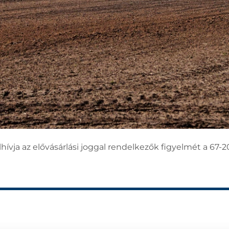
ívja az elővásárlási joggal rendelkezők figyelmét a 67-20