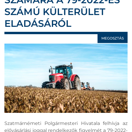
SZÁMÚ KÜLTERÜLET
ELADÁSÁRÓL
MEGOSZTÁS
Szatmárnémeti Polgármesteri Hivatala felhívja az
elővásárlási joggal rendelkezők figyelmét a 79-2022-