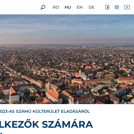
RO
HU
EN
DE
2023-AS SZÁMÚ KÜLTERÜLET ELADÁSÁRÓL
ELKEZŐK SZÁMÁRA