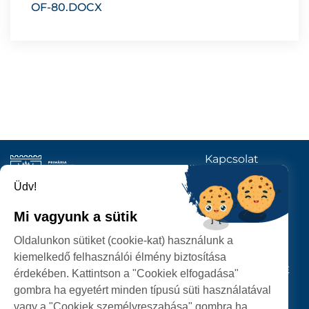
OF-80.DOCX
Kapcsolat
KÖVESSENEK
Üdv!
Mi vagyunk a sütik
SZATMÁRNÉMETI
Oldalunkon sütiket (cookie-kat) használunk a
POLGÁRMESTERI HIVATAL
kiemelkedő felhasználói élmény biztosítása
P-ȚA 25 OCTOMBRIE, NR. 1 CORP M, 440026 SATU MARE
érdekében. Kattintson a "Cookiek elfogadása"
gombra ha egyetért minden típusú süti használatával
SZEMÉLYES ADATOK VÉDELME
vagy a "Cookiek személyreszabása" gombra ha