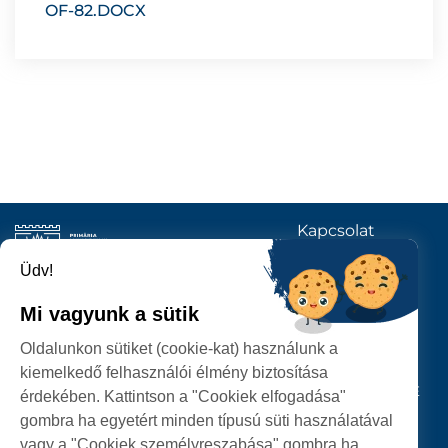
OF-82.DOCX
Kapcsolat
KÖVESSENEK
Üdv!
Mi vagyunk a sütik
SZATMÁRNÉMETI
Oldalunkon sütiket (cookie-kat) használunk a
POLGÁRMESTERI HIVATAL
kiemelkedő felhasználói élmény biztosítása
P-ȚA 25 OCTOMBRIE, NR. 1 CORP M, 440026 SATU MARE
érdekében. Kattintson a "Cookiek elfogadása"
gombra ha egyetért minden típusú süti használatával
SZEMÉLYES ADATOK VÉDELME
vagy a "Cookiek személyreszabása" gombra ha