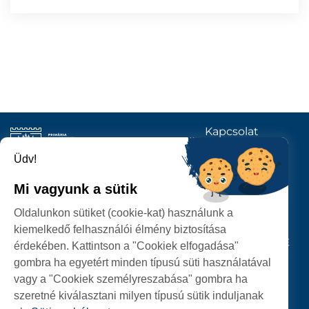
Kapcsolat
KÖVESSENEK
Üdv!
Mi vagyunk a sütik
SZATMÁRNÉMETI
Oldalunkon sütiket (cookie-kat) használunk a
POLGÁRMESTERI HIVATAL
kiemelkedő felhasználói élmény biztosítása
P-ȚA 25 OCTOMBRIE, NR. 1 CORP M, 440026 SATU MARE
érdekében. Kattintson a "Cookiek elfogadása"
gombra ha egyetért minden típusú süti használatával
SZEMÉLYES ADATOK VÉDELME
vagy a "Cookiek személyreszabása" gombra ha
szeretné kiválasztani milyen típusú sütik induljanak