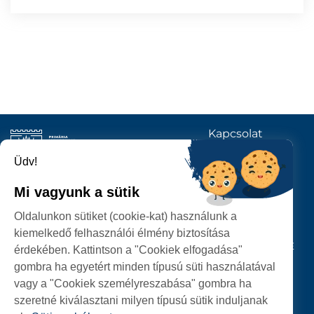
Kapcsolat
KÖVESSENEK
Üdv!
Mi vagyunk a sütik
SZATMÁRNÉMETI
Oldalunkon sütiket (cookie-kat) használunk a
POLGÁRMESTERI HIVATAL
kiemelkedő felhasználói élmény biztosítása
P-ȚA 25 OCTOMBRIE, NR. 1 CORP M, 440026 SATU MARE
érdekében. Kattintson a "Cookiek elfogadása"
gombra ha egyetért minden típusú süti használatával
SZEMÉLYES ADATOK VÉDELME
vagy a "Cookiek személyreszabása" gombra ha
szeretné kiválasztani milyen típusú sütik induljanak