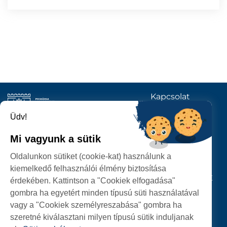
Kapcsolat
KÖVESSENEK
Üdv!
Mi vagyunk a sütik
SZATMÁRNÉMETI
Oldalunkon sütiket (cookie-kat) használunk a
POLGÁRMESTERI HIVATAL
kiemelkedő felhasználói élmény biztosítása
P-ȚA 25 OCTOMBRIE, NR. 1 CORP M, 440026 SATU MARE
érdekében. Kattintson a "Cookiek elfogadása"
gombra ha egyetért minden típusú süti használatával
SZEMÉLYES ADATOK VÉDELME
vagy a "Cookiek személyreszabása" gombra ha
szeretné kiválasztani milyen típusú sütik induljanak