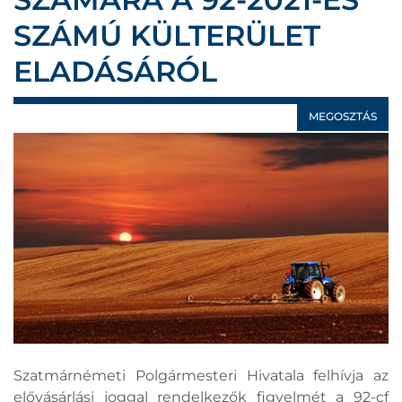
SZÁMÚ KÜLTERÜLET
ELADÁSÁRÓL
MEGOSZTÁS
Szatmárnémeti Polgármesteri Hivatala felhívja az
elővásárlási joggal rendelkezők figyelmét a 92-cf