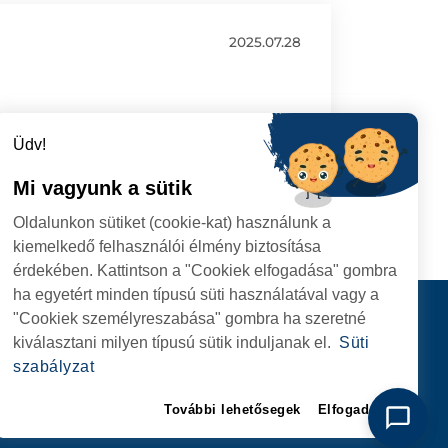
2025.07.28
Üdv!
Mi vagyunk a sütik
Oldalunkon sütiket (cookie-kat) használunk a
kiemelkedő felhasználói élmény biztosítása
érdekében. Kattintson a "Cookiek elfogadása" gombra
ha egyetért minden típusú süti használatával vagy a
I
Kapcsolat
"Cookiek személyreszabása" gombra ha szeretné
I HIVATAL
KÖVESSENEK
kiválasztani milyen típusú sütik induljanak el.
Süti
RIE, NR. 1 CORP M,
szabályzat
ARE
További lehetősegek
Elfogadom