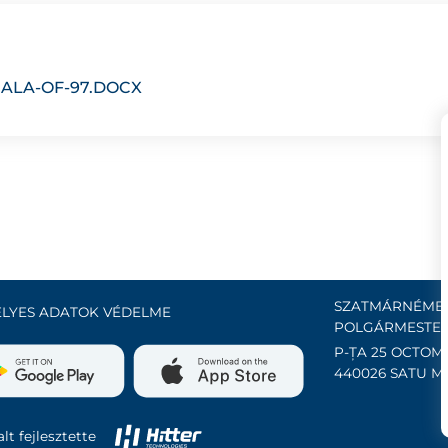
ALA-OF-97.DOCX
SZATMÁRNÉMET
LYES ADATOK VÉDELME
POLGÁRMESTER
P-ȚA 25 OCTOMB
440026 SATU M
lt fejlesztette