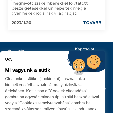
meghívott szakemberekkel folytatott
beszélgetésekkel ünnepelték meg a
gyermekek jogainak világnapját.
2023.11.20
TOVÁBB
Kapcsolat
KÖVESSENEK
Üdv!
Mi vagyunk a sütik
SZATMÁRNÉMETI
Oldalunkon sütiket (cookie-kat) használunk a
POLGÁRMESTERI HIVATAL
kiemelkedő felhasználói élmény biztosítása
P-ȚA 25 OCTOMBRIE, NR. 1 CORP M, 440026 SATU MARE
érdekében. Kattintson a "Cookiek elfogadása"
gombra ha egyetért minden típusú süti használatával
SZEMÉLYES ADATOK VÉDELME
vagy a "Cookiek személyreszabása" gombra ha
szeretné kiválasztani milyen típusú sütik induljanak