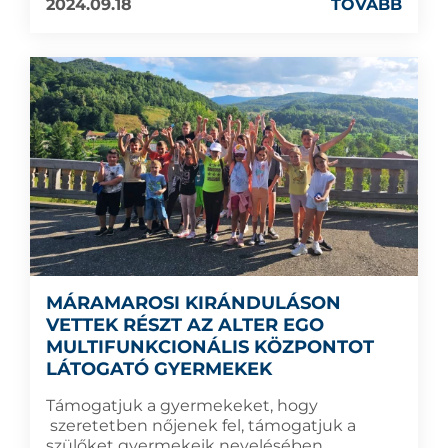
2024.09.18
TOVÁBB
MÁRAMAROSI KIRÁNDULÁSON
VETTEK RÉSZT AZ ALTER EGO
MULTIFUNKCIONÁLIS KÖZPONTOT
LÁTOGATÓ GYERMEKEK
Támogatjuk a gyermekeket, hogy
szeretetben nőjenek fel, támogatjuk a
szülőket gyermekeik nevelésében.