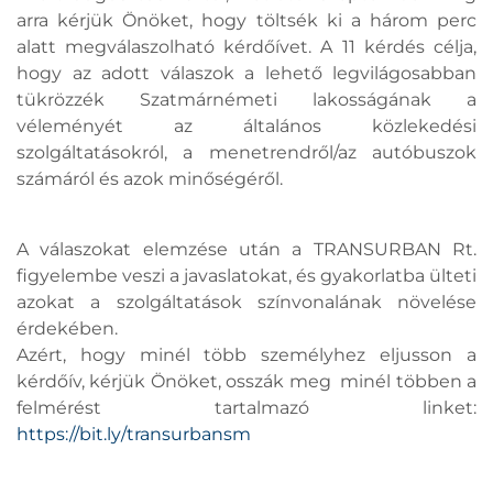
arra kérjük Önöket, hogy töltsék ki a három perc
alatt megválaszolható kérdőívet. A 11 kérdés célja,
hogy az adott válaszok a lehető legvilágosabban
tükrözzék Szatmárnémeti lakosságának a
véleményét az általános közlekedési
szolgáltatásokról, a menetrendről/az autóbuszok
számáról és azok minőségéről.
A válaszokat elemzése után a TRANSURBAN Rt.
figyelembe veszi a javaslatokat, és gyakorlatba ülteti
azokat a szolgáltatások színvonalának növelése
érdekében.
Azért, hogy minél több személyhez eljusson a
kérdőív, kérjük Önöket, osszák meg minél többen a
felmérést tartalmazó linket:
https://bit.ly/transurbansm