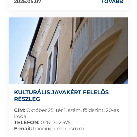
2025.05.07
TOVÁBB
KULTURÁLIS JAVAKÉRT FELELŐS
RÉSZLEG
CÍM:
Október 25. tér 1. szám, földszint, 20-as
iroda
TELEFON:
0261.702.575
E-mail:
baoc@primariasm.ro