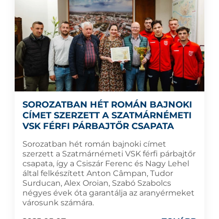
SOROZATBAN HÉT ROMÁN BAJNOKI
CÍMET SZERZETT A SZATMÁRNÉMETI
VSK FÉRFI PÁRBAJTŐR CSAPATA
Sorozatban hét román bajnoki címet
szerzett a Szatmárnémeti VSK férfi párbajtőr
csapata, így a Csiszár Ferenc és Nagy Lehel
által felkészített Anton Câmpan, Tudor
Surducan, Alex Oroian, Szabó Szabolcs
négyes évek óta garantálja az aranyérmeket
városunk számára.