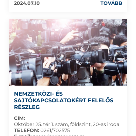
2024.07.10
TOVÁBB
NEMZETKÖZI- ÉS
SAJTÓKAPCSOLATOKÉRT FELELŐS
RÉSZLEG
CÍM:
Október 25. tér 1. szám, földszint, 20-as iroda
TELEFON:
0261/702575