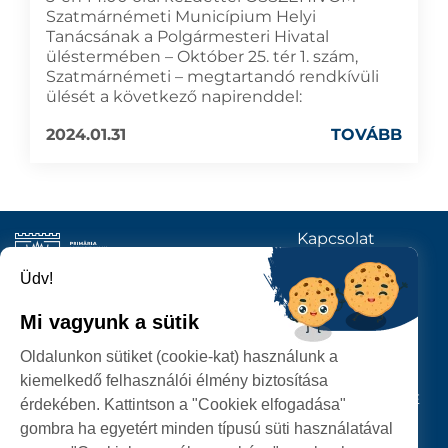
Szatmárnémeti Municípium Helyi
Tanácsának a Polgármesteri Hivatal
üléstermében – Október 25. tér 1. szám,
Szatmárnémeti – megtartandó rendkívüli
ülését a következő napirenddel:
2024.01.31
TOVÁBB
Kapcsolat
KÖVESSENEK
Üdv!
Mi vagyunk a sütik
SZATMÁRNÉMETI
Oldalunkon sütiket (cookie-kat) használunk a
POLGÁRMESTERI HIVATAL
kiemelkedő felhasználói élmény biztosítása
P-ȚA 25 OCTOMBRIE, NR. 1 CORP M, 440026 SATU MARE
érdekében. Kattintson a "Cookiek elfogadása"
gombra ha egyetért minden típusú süti használatával
SZEMÉLYES ADATOK VÉDELME