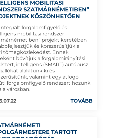
TELLIGENS MOBILITÁSI
NDSZER SZATMÁRNÉMETIBEN”
OJEKTNEK KÖSZÖNHETŐEN
Integrált forgalomfigyelő és
lligens mobilitási rendszer
tmárnémetiben” projekt keretében
bbfejlesztjük és korszerűsítjük a
yi tömegközlekedést. Ennek
eként bővítjük a forgalomirányítási
dszert, intelligens (SMART) autóbusz-
állókat alakítunk ki és
szerűsítünk, valamint egy átfogó
úti forgalomfigyelő rendszert hozunk
e a városban.
6.07.22
TOVÁBB
ATMÁRNÉMETI
POLGÁRMESTERE TARTOTT