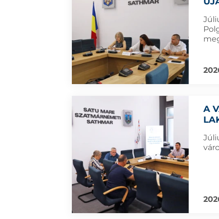
ÚJ
Júl
Pol
meg
202
A 
LA
Júl
vár
202