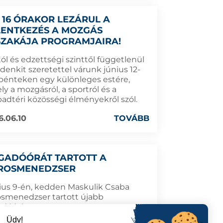
 16 ÓRAKOR LEZÁRUL A
LENTKEZÉS A MOZGÁS
SZAKÁJA PROGRAMJAIRA!
ól és edzettségi szinttől függetlenül
denkit szeretettel várunk június 12-
 pénteken egy különleges estére,
y a mozgásról, a sportról és a
badtéri közösségi élményekről szól.
6.06.10
TOVÁBB
GADÓÓRÁT TARTOTT A
ROSMENEDZSER
ius 9-én, kedden Maskulik Csaba
osmenedzser tartott újabb
adóórát.
Üdv!