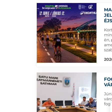
MA
JE
ÉJ
Kort
min
én,
amel
sza
202
FO
VÁ
Jún
vár
fog