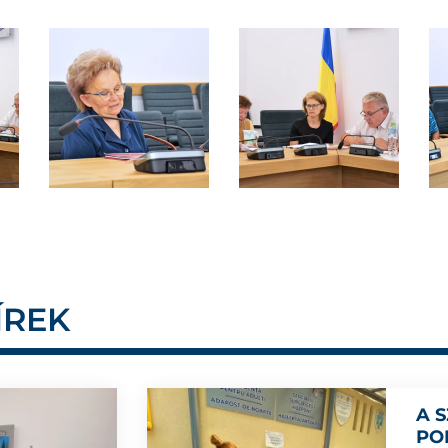
ÍREK
A 
PO