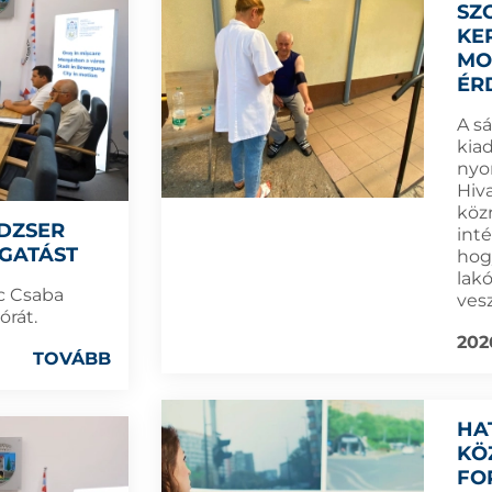
SZ
KE
MO
ÉR
A s
kia
nyo
Hiva
köz
DZSER
int
GATÁST
hog
lakó
c Csaba
ves
órát.
202
TOVÁBB
HA
KÖ
FO