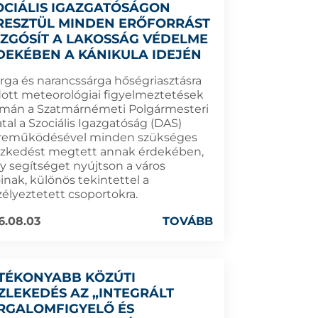
OCIÁLIS IGAZGATÓSÁGON
RESZTÜL MINDEN ERŐFORRÁST
ZGÓSÍT A LAKOSSÁG VÉDELME
DEKÉBEN A KÁNIKULA IDEJÉN
árga és narancssárga hőségriasztásra
dott meteorológiai figyelmeztetések
mán a Szatmárnémeti Polgármesteri
tal a Szociális Igazgatóság (DAS)
reműködésével minden szükséges
ézkedést megtett annak érdekében,
y segítséget nyújtson a város
inak, különös tekintettel a
zélyeztetett csoportokra.
6.08.03
TOVÁBB
TÉKONYABB KÖZÚTI
ZLEKEDÉS AZ „INTEGRÁLT
RGALOMFIGYELŐ ÉS