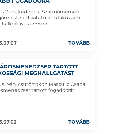
ABB FOGADÓÓRÁT
ius 7-én, kedden a Szatmárnémeti
gármesteri Hivatal újabb lakossági
hallgatást szervezett.
6.07.07
TOVÁBB
VÁROSMENEDZSER TARTOTT
KOSSÁGI MEGHALLGATÁST
ius 2-án, csütörtökön Masculic Csaba
osmenedzser tartott fogadóórát.
6.07.02
TOVÁBB