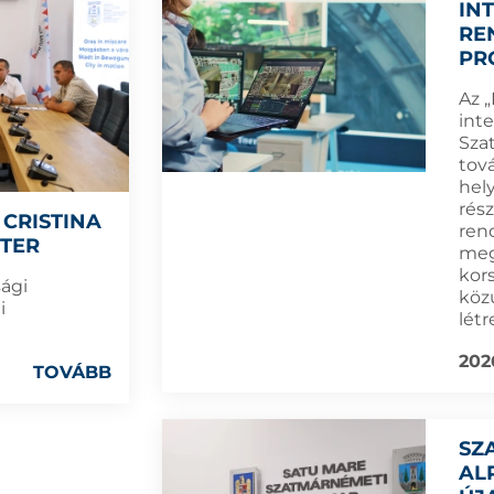
IN
RE
PR
Az „
inte
Sza
tová
hel
rész
CRISTINA
ren
TER
meg
kor
ági
köz
i
létr
202
TOVÁBB
SZ
AL