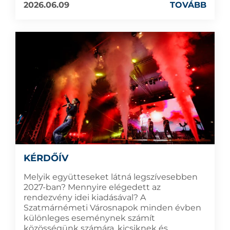
2026.06.09
TOVÁBB
KÉRDŐÍV
Melyik együtteseket látná legszívesebben
2027-ban? Mennyire elégedett az
rendezvény idei kiadásával? A
Szatmárnémeti Városnapok minden évben
különleges eseménynek számít
közösségünk számára, kicsiknek és