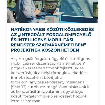
HATÉKONYABB KÖZÚTI KÖZLEKEDÉS
AZ „INTEGRÁLT FORGALOMFIGYELŐ
ÉS INTELLIGENS MOBILITÁSI
RENDSZER SZATMÁRNÉMETIBEN”
PROJEKTNEK KÖSZÖNHETŐEN
Az „Integrált forgalomfigyelő és intelligens
mobilitási rendszer Szatmárnémetiben”
projekt keretében továbbfejlesztjük és
korszerűsítjük a helyi tömegközlekedést.
Ennek részeként bővítjük a
forgalomirányítási rendszert, intelligens
(SMART) autóbusz-megállókat alakítunk ki
és korszerűsítünk, valamint egy átfogó
közúti forgalomfigyelő rendszert hozunk
létre a városban.