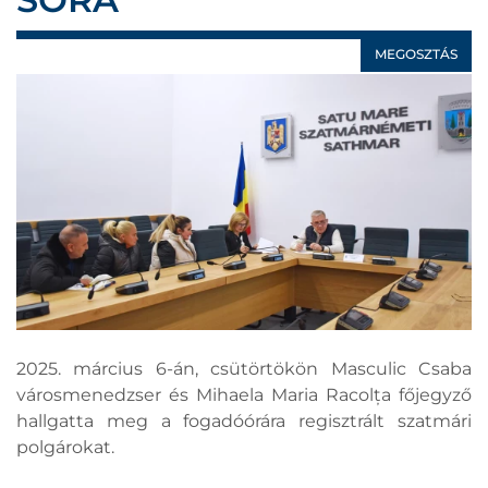
MEGOSZTÁS
2025. március 6-án, csütörtökön Masculic Csaba
városmenedzser és Mihaela Maria Racolța főjegyző
hallgatta meg a fogadóórára regisztrált szatmári
polgárokat.