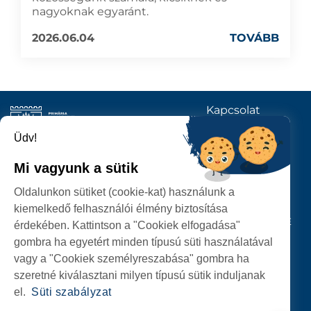
nagyoknak egyaránt.
2026.06.04
TOVÁBB
Kapcsolat
KÖVESSENEK
Üdv!
Mi vagyunk a sütik
SZATMÁRNÉMETI
Oldalunkon sütiket (cookie-kat) használunk a
POLGÁRMESTERI HIVATAL
kiemelkedő felhasználói élmény biztosítása
P-ȚA 25 OCTOMBRIE, NR. 1 CORP M, 440026 SATU MARE
érdekében. Kattintson a "Cookiek elfogadása"
gombra ha egyetért minden típusú süti használatával
SZEMÉLYES ADATOK VÉDELME
vagy a "Cookiek személyreszabása" gombra ha
szeretné kiválasztani milyen típusú sütik induljanak
el.
Süti szabályzat