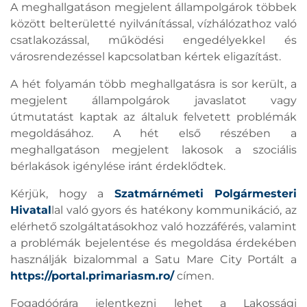
A meghallgatáson megjelent állampolgárok többek
között belterületté nyilvánítással, vízhálózathoz való
csatlakozással, működési engedélyekkel és
városrendezéssel kapcsolatban kértek eligazítást.
A hét folyamán több meghallgatásra is sor került, a
megjelent állampolgárok javaslatot vagy
útmutatást kaptak az általuk felvetett problémák
megoldásához. A hét első részében a
meghallgatáson megjelent lakosok a szociális
bérlakások igénylése iránt érdeklődtek.
Kérjük, hogy a
Szatmárnémeti Polgármesteri
Hivatal
lal való gyors és hatékony kommunikáció, az
elérhető szolgáltatásokhoz való hozzáférés, valamint
a problémák bejelentése és megoldása érdekében
használják bizalommal a Satu Mare City Portált a
https://portal.primariasm.ro/
címen.
Fogadóórára jelentkezni lehet a Lakossági