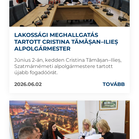
LAKOSSÁGI MEGHALLGATÁS
TARTOTT CRISTINA TĂMĂȘAN–ILIEȘ
ALPOLGÁRMESTER
Június 2-án, kedden Cristina Tămășan–Ilieș,
Szatmárnémeti alpolgármestere tartott
újabb fogadóórát.
2026.06.02
TOVÁBB