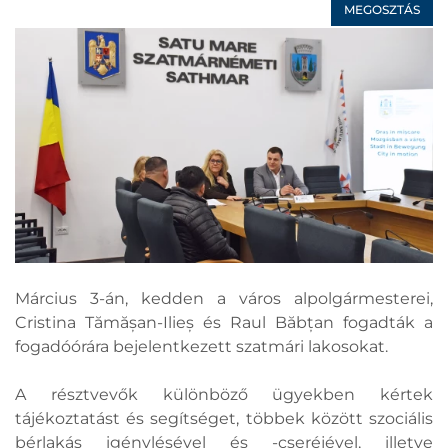
MEGOSZTÁS
Március 3-án, kedden a város alpolgármesterei,
Cristina Tămășan-Ilieș és Raul Băbțan fogadták a
fogadóórára bejelentkezett szatmári lakosokat.
A résztvevők különböző ügyekben kértek
tájékoztatást és segítséget, többek között szociális
bérlakás igénylésével és -cseréjével, illetve