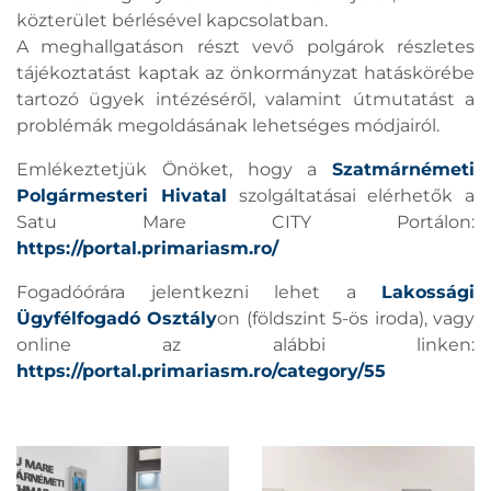
közterület bérlésével kapcsolatban.
A meghallgatáson részt vevő polgárok részletes
tájékoztatást kaptak az önkormányzat hatáskörébe
tartozó ügyek intézéséről, valamint útmutatást a
problémák megoldásának lehetséges módjairól.
Emlékeztetjük Önöket, hogy a
Szatmárnémeti
Polgármesteri Hivatal
szolgáltatásai elérhetők a
Satu Mare CITY Portálon:
https://portal.primariasm.ro/
Fogadóórára jelentkezni lehet a
Lakossági
Ügyfélfogadó Osztály
on (földszint 5-ös iroda), vagy
online az alábbi linken:
https://portal.primariasm.ro/category/55