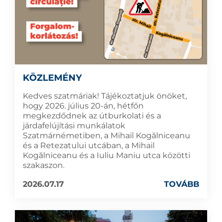
KÖZLEMÉNY
Kedves szatmáriak! Tájékoztatjuk önöket,
hogy 2026. július 20-án, hétfőn
megkezdődnek az útburkolati és a
járdafelújítási munkálatok
Szatmárnémetiben, a Mihail Kogălniceanu
és a Retezatului utcában, a Mihail
Kogălniceanu és a Iuliu Maniu utca közötti
szakaszon.
2026.07.17
TOVÁBB