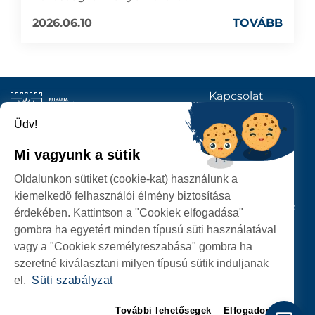
2026.06.10
TOVÁBB
Kapcsolat
KÖVESSENEK
Üdv!
Mi vagyunk a sütik
SZATMÁRNÉMETI
Oldalunkon sütiket (cookie-kat) használunk a
POLGÁRMESTERI HIVATAL
kiemelkedő felhasználói élmény biztosítása
P-ȚA 25 OCTOMBRIE, NR. 1 CORP M, 440026 SATU MARE
érdekében. Kattintson a "Cookiek elfogadása"
gombra ha egyetért minden típusú süti használatával
SZEMÉLYES ADATOK VÉDELME
vagy a "Cookiek személyreszabása" gombra ha
szeretné kiválasztani milyen típusú sütik induljanak
el.
Süti szabályzat
További lehetősegek
Elfogadom