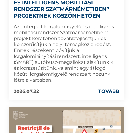
ÉS INTELLIGENS MOBILITÁSI
RENDSZER SZATMÁRNÉMETIBEN”
PROJEKTNEK KÖSZÖNHETŐEN
Az „Integrált forgalomfigyelő és intelligens
mobilitási rendszer Szatmárnémetiben”
projekt keretében továbbfejlesztjük és
korszerűsítjük a helyi tömegközlekedést.
Ennek részeként bővítjük a
forgalomirányítási rendszert, intelligens
(SMART) autóbusz-megállókat alakítunk ki
és korszerűsítünk, valamint egy átfogó
közúti forgalomfigyelő rendszert hozunk
létre a városban.
2026.07.22
TOVÁBB