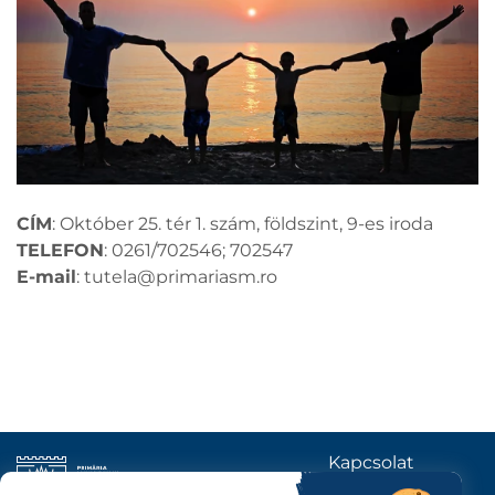
CÍM
: Október 25. tér 1. szám, földszint, 9-es iroda
TELEFON
: 0261/702546; 702547
E-mail
:
tutela@primariasm.ro
Kapcsolat