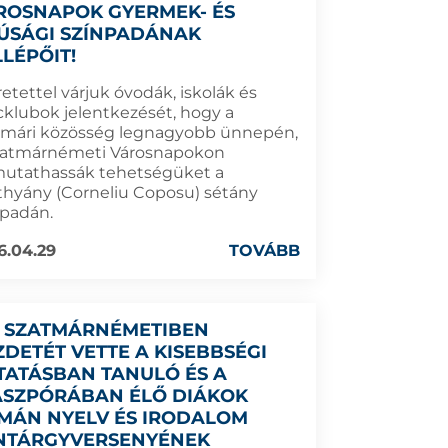
ROSNAPOK GYERMEK- ÉS
JÚSÁGI SZÍNPADÁNAK
LLÉPŐIT!
etettel várjuk óvodák, iskolák és
cklubok jelentkezését, hogy a
tmári közösség legnagyobb ünnepén,
zatmárnémeti Városnapokon
utathassák tehetségüket a
thyány (Corneliu Coposu) sétány
npadán.
6.04.29
TOVÁBB
 SZATMÁRNÉMETIBEN
ZDETÉT VETTE A KISEBBSÉGI
TATÁSBAN TANULÓ ÉS A
ASZPÓRÁBAN ÉLŐ DIÁKOK
MÁN NYELV ÉS IRODALOM
NTÁRGYVERSENYÉNEK