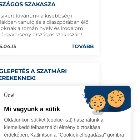
SZÁGOS SZAKASZA
 sikert kívánunk a kisebbségi
olákban tanuló és a diaszpórában élő
koknak a román nyelv és irodalom
tárgyverseny országos szakaszán!
6.04.15
TOVÁBB
GLEPETÉS A SZATMÁRI
EREKEKNEK!
lgármesteri hivatal összesen tíz
Üdv!
yesztett trambulint helyezett el a
s játszóterein!
Mi vagyunk a sütik
Oldalunkon sütiket (cookie-kat) használunk a
kiemelkedő felhasználói élmény biztosítása
6.04.09
TOVÁBB
érdekében. Kattintson a "Cookiek elfogadása" gombra