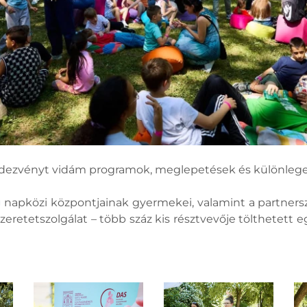
dezvényt vidám programok, meglepetések és különleges
g
napközi központjainak gyermekei, valamint a partnersze
eretetszolgálat – több száz kis résztvevője tölthetett e