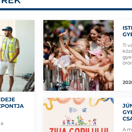
IS
GY
Ti 
köz
gye
örö
202
IDEJE
JÚ
ZPONTJA
GY
CS
 a
A m