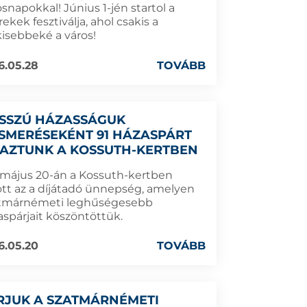
snapokkal! Június 1-jén startol a
ekek fesztiválja, ahol csakis a
kisebbeké a város!
6.05.28
TOVÁBB
SSZÚ HÁZASSÁGUK
ISMERÉSEKÉNT 91 HÁZASPÁRT
JAZTUNK A KOSSUTH-KERTBEN
 május 20-án a Kossuth-kertben
lott az a díjátadó ünnepség, amelyen
tmárnémeti leghűségesebb
aspárjait köszöntöttük.
6.05.20
TOVÁBB
RJUK A SZATMÁRNÉMETI