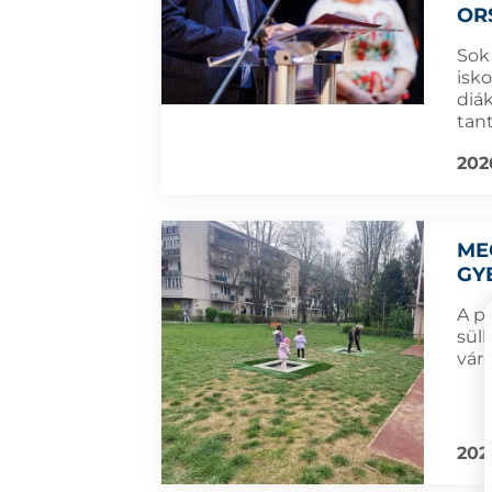
OR
Sok
isk
diá
tan
202
ME
GY
A po
süll
váro
202