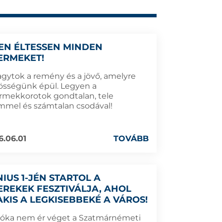
TEN ÉLTESSEN MINDEN
ERMEKET!
vagytok a remény és a jövő, amelyre
össégünk épül. Legyen a
rmekkorotok gondtalan, tele
mmel és számtalan csodával!
6.06.01
TOVÁBB
NIUS 1-JÉN STARTOL A
EREKEK FESZTIVÁLJA, AHOL
AKIS A LEGKISEBBEKÉ A VÁROS!
óka nem ér véget a Szatmárnémeti