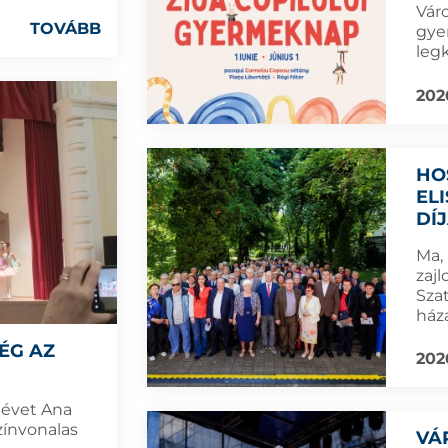
Váro
TOVÁBB
gyer
leg
202
HO
EL
DÍ
Ma,
zaj
Sza
ház
ÉG AZ
202
névet Ana
zínvonalas
VÁ