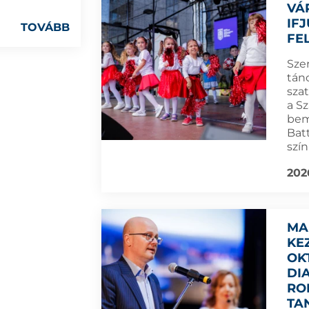
VÁ
IF
TOVÁBB
FE
Szer
tán
sza
a S
bem
Bat
szí
202
MA
KE
OK
DI
RO
TA