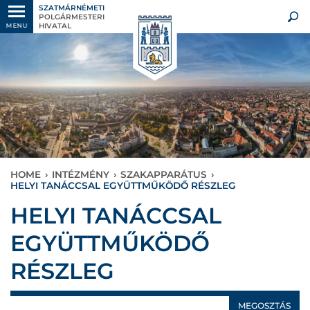
SZATMÁRNÉMETI
POLGÁRMESTERI
HIVATAL
MENU
HOME
›
INTÉZMÉNY
›
SZAKAPPARÁTUS
›
HELYI TANÁCCSAL EGYÜTTMŰKÖDŐ RÉSZLEG
HELYI TANÁCCSAL
EGYÜTTMŰKÖDŐ
RÉSZLEG
MEGOSZTÁS