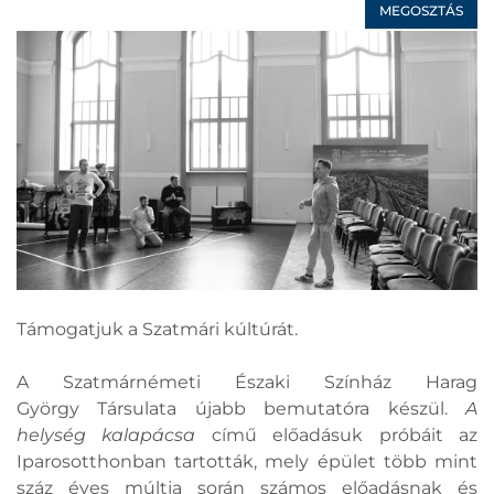
MEGOSZTÁS
Támogatjuk a Szatmári kúltúrát.
A Szatmárnémeti Északi Színház Harag
György Társulata újabb bemutatóra készül.
A
helység kalapácsa
című előadásuk próbáit az
Iparosotthonban tartották, mely épület több mint
száz éves múltja során számos előadásnak és