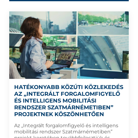
HATÉKONYABB KÖZÚTI KÖZLEKEDÉS
AZ „INTEGRÁLT FORGALOMFIGYELŐ
ÉS INTELLIGENS MOBILITÁSI
RENDSZER SZATMÁRNÉMETIBEN”
PROJEKTNEK KÖSZÖNHETŐEN
Az „Integrált forgalomfigyelő és intelligens
mobilitási rendszer Szatmárnémetiben”
projekt keretében továbbfejlesztjük és