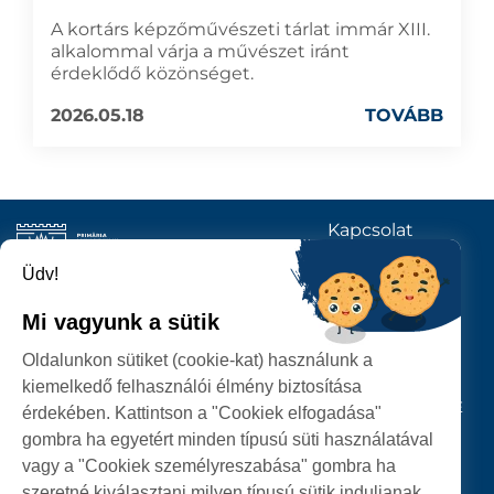
A kortárs képzőművészeti tárlat immár XIII.
alkalommal várja a művészet iránt
érdeklődő közönséget.
2026.05.18
TOVÁBB
Kapcsolat
KÖVESSENEK
Üdv!
Mi vagyunk a sütik
SZATMÁRNÉMETI
Oldalunkon sütiket (cookie-kat) használunk a
POLGÁRMESTERI HIVATAL
kiemelkedő felhasználói élmény biztosítása
P-ȚA 25 OCTOMBRIE, NR. 1 CORP M, 440026 SATU MARE
érdekében. Kattintson a "Cookiek elfogadása"
gombra ha egyetért minden típusú süti használatával
SZEMÉLYES ADATOK VÉDELME
vagy a "Cookiek személyreszabása" gombra ha
szeretné kiválasztani milyen típusú sütik induljanak