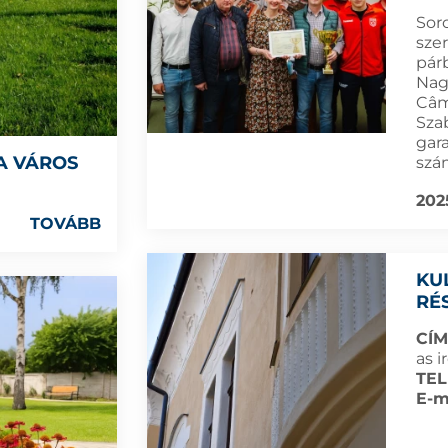
Sor
sze
párb
Nagy
Câm
Sza
gar
A VÁROS
szá
202
TOVÁBB
KU
RÉ
CÍM
as i
TEL
E-m