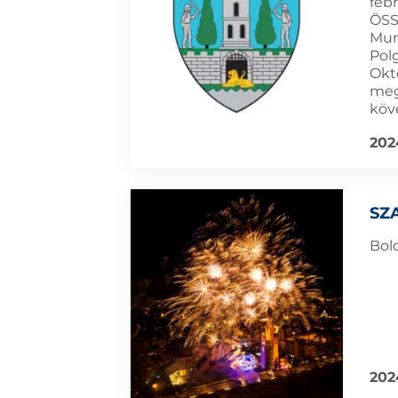
febr
ÖSS
Mun
Pol
Okt
meg
köv
202
SZ
Bol
202