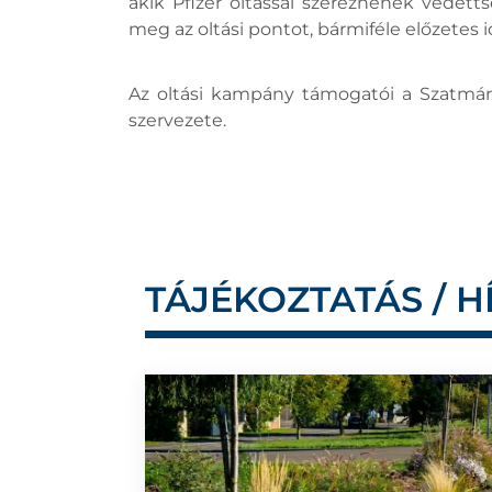
akik Pfizer oltással szereznének védet
meg az oltási pontot, bármiféle előzetes
Az oltási kampány támogatói a Szatmár
szervezete.
TÁJÉKOZTATÁS / H