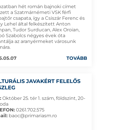
ozatban hét román bajnoki címet
rzett a Szatmárnémeti VSK férfi
ajtőr csapata, így a Csiszár Ferenc és
 Lehel által felkészített Anton
pan, Tudor Surducan, Alex Oroian,
bó Szabolcs négyes évek óta
antálja az aranyérmeket városunk
mára.
5.05.07
TOVÁBB
LTURÁLIS JAVAKÉRT FELELŐS
SZLEG
:
Október 25. tér 1. szám, földszint, 20-
roda
EFON:
0261.702.575
ail:
baoc@primariasm.ro