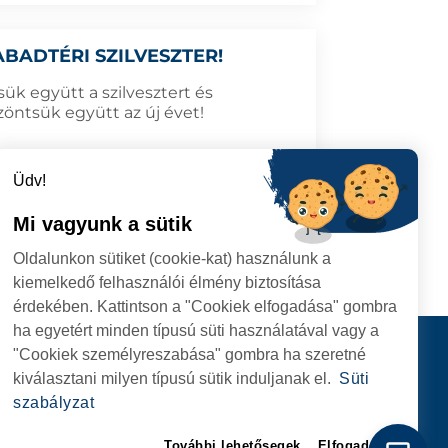
ABADTÉRI SZILVESZTER!
sük együtt a szilvesztert és
zöntsük együtt az új évet!
Üdv!
Mi vagyunk a sütik
3.12.24
TOVÁBB
Oldalunkon sütiket (cookie-kat) használunk a
kiemelkedő felhasználói élmény biztosítása
érdekében. Kattintson a "Cookiek elfogadása" gombra
ha egyetért minden típusú süti használatával vagy a
I
Kapcsolat
"Cookiek személyreszabása" gombra ha szeretné
I HIVATAL
KÖVESSENEK
kiválasztani milyen típusú sütik induljanak el.
Süti
RIE, NR. 1 CORP M,
szabályzat
ARE
További lehetősegek
Elfogadom