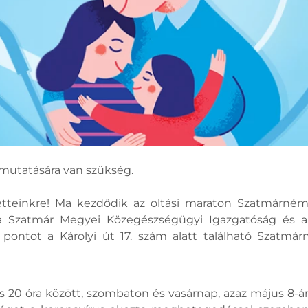
elmutatására van szükség.
etteinkre! Ma kezdődik az oltási maraton Szatmárném
, a Szatmár Megyei Közegészségügyi Igazgatóság és 
 pontot a Károlyi út 17. szám alatt található Szatm
s 20 óra között, szombaton és vasárnap, azaz május 8-án 