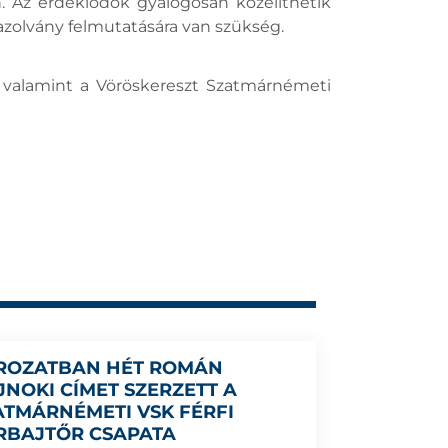
. Az érdeklődők gyalogosan közelíthetik
igazolvány felmutatására van szükség.
 valamint a Vöröskereszt Szatmárnémeti
ROZATBAN HÉT ROMÁN
JNOKI CÍMET SZERZETT A
ATMÁRNÉMETI VSK FÉRFI
RBAJTŐR CSAPATA