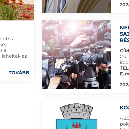
202
NE
SA
lentős
RÉ
se,
s a
CÍM
t leheltek az
Októ
iro
TEL
TOVÁBB
E-m
202
KÖ
A 2
pol