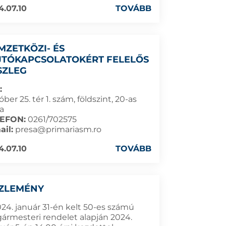
4.07.10
TOVÁBB
MZETKÖZI- ÉS
JTÓKAPCSOLATOKÉRT FELELŐS
SZLEG
:
ber 25. tér 1. szám, földszint, 20-as
da
EFON:
0261/702575
ail:
presa@primariasm.ro
4.07.10
TOVÁBB
ZLEMÉNY
024. január 31-én kelt 50-es számú
gármesteri rendelet alapján 2024.