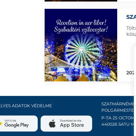
SZ
Tölt
kös
202
SZATMÁRNÉMET
LYES ADATOK VÉDELME
POLGÁRMESTER
P-ȚA 25 OCTOMB
440026 SATU M