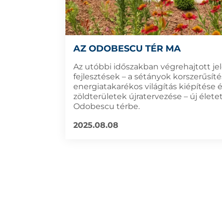
AZ ODOBESCU TÉR MA
Az utóbbi időszakban végrehajtott je
fejlesztések – a sétányok korszerűsíté
energiatakarékos világítás kiépítése é
zöldterületek újratervezése – új élete
Odobescu térbe.
2025.08.08