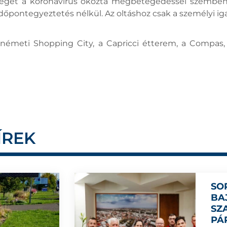
tséget a koronavírus okozta megbetegedéssel szemben
 időpontegyeztetés nélkül. Az oltáshoz csak a személyi 
németi Shopping City, a Capricci étterem, a Compas,
ÍREK
SO
BA
SZ
PÁ