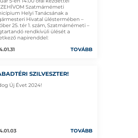
uár 5-én 14.00 órai kezdettel
ZEHÍVOM Szatmárnémeti
icípium Helyi Tanácsának a
gármesteri Hivatal üléstermében –
óber 25. tér 1. szám, Szatmárnémeti –
tartandó rendkívüli ülését a
etkező napirenddel:
4.01.31
TOVÁBB
ABADTÉRI SZILVESZTER!
dog Új Évet 2024!
4.01.03
TOVÁBB