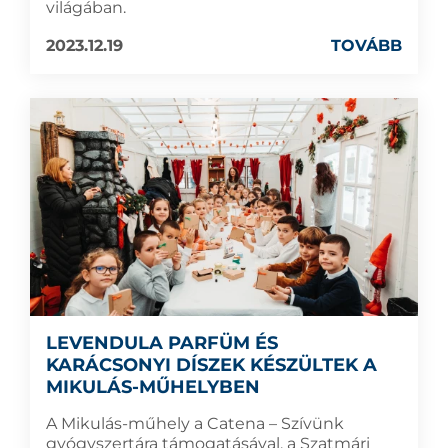
világában.
2023.12.19
TOVÁBB
LEVENDULA PARFÜM ÉS
KARÁCSONYI DÍSZEK KÉSZÜLTEK A
MIKULÁS-MŰHELYBEN
A Mikulás-műhely a Catena – Szívünk
gyógyszertára támogatásával, a Szatmári