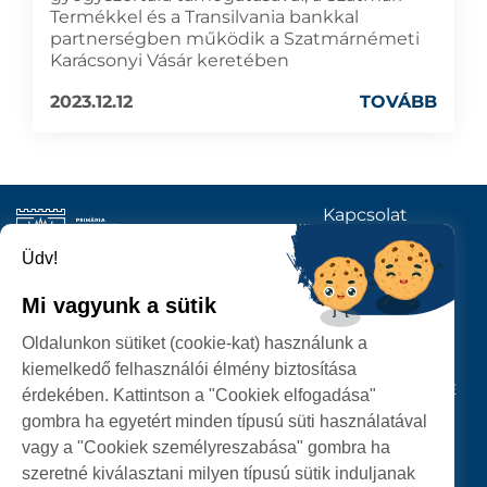
Termékkel és a Transilvania bankkal
partnerségben működik a Szatmárnémeti
Karácsonyi Vásár keretében
2023.12.12
TOVÁBB
Kapcsolat
KÖVESSENEK
Üdv!
Mi vagyunk a sütik
SZATMÁRNÉMETI
Oldalunkon sütiket (cookie-kat) használunk a
POLGÁRMESTERI HIVATAL
kiemelkedő felhasználói élmény biztosítása
P-ȚA 25 OCTOMBRIE, NR. 1 CORP M, 440026 SATU MARE
érdekében. Kattintson a "Cookiek elfogadása"
gombra ha egyetért minden típusú süti használatával
SZEMÉLYES ADATOK VÉDELME
vagy a "Cookiek személyreszabása" gombra ha
szeretné kiválasztani milyen típusú sütik induljanak