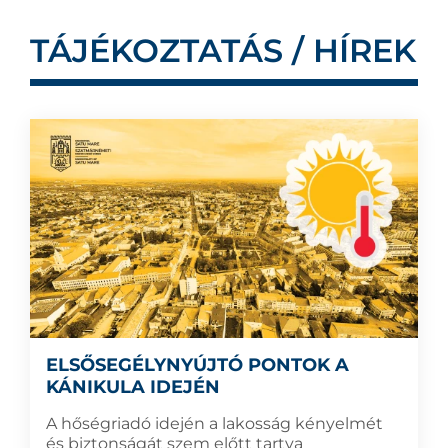
TÁJÉKOZTATÁS / HÍREK
ELSŐSEGÉLYNYÚJTÓ PONTOK A
KÁNIKULA IDEJÉN
A hőségriadó idején a lakosság kényelmét
és biztonságát szem előtt tartva