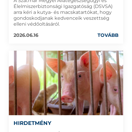
A Szatmár Megyei Állategészségügyi és
Élelmiszerbiztonsági Igazgatóság (DSVSA)
arra kéri a kutya- és macskatartókat, hogy
gondoskodjanak kedvenceik veszettség
elleni védőoltásáról.
2026.06.16
TOVÁBB
HIRDETMÉNY