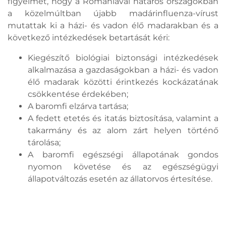
figyelmet, hogy a Romániával határos országokban
a közelmúltban újabb madárinfluenza-vírust
mutattak ki a házi- és vadon élő madarakban és a
következő intézkedések betartását kéri:
Kiegészítő biológiai biztonsági intézkedések
alkalmazása a gazdaságokban a házi- és vadon
élő madarak közötti érintkezés kockázatának
csökkentése érdekében;
A baromfi elzárva tartása;
A fedett etetés és itatás biztosítása, valamint a
takarmány és az alom zárt helyen történő
tárolása;
A baromfi egészségi állapotának gondos
nyomon követése és az egészségügyi
állapotváltozás esetén az állatorvos értesítése.