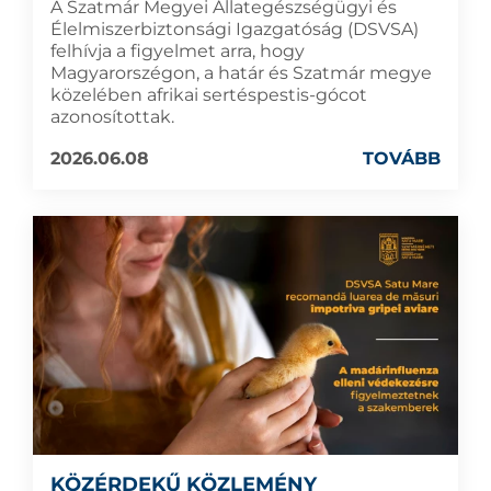
A Szatmár Megyei Állategészségügyi és
Élelmiszerbiztonsági Igazgatóság (DSVSA)
felhívja a figyelmet arra, hogy
Magyarorszégon, a határ és Szatmár megye
közelében afrikai sertéspestis-gócot
azonosítottak.
2026.06.08
TOVÁBB
KÖZÉRDEKŰ KÖZLEMÉNY