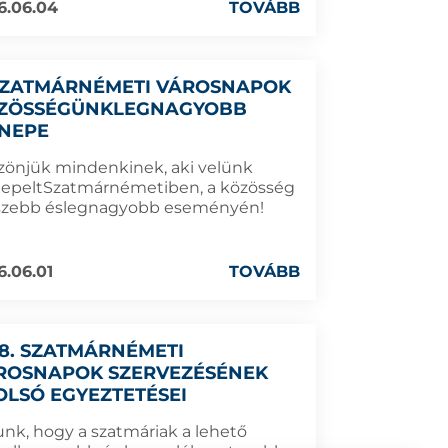
6.06.04
TOVÁBB
SZATMÁRNÉMETI VÁROSNAPOK
ZÖSSÉGÜNKLEGNAGYOBB
NEPE
zönjük mindenkinek, aki velünk
epeltSzatmárnémetiben, a közösség
szebb éslegnagyobb eseményén!
6.06.01
TOVÁBB
28. SZATMÁRNÉMETI
ROSNAPOK SZERVEZÉSÉNEK
OLSÓ EGYEZTETÉSEI
unk, hogy a szatmáriak a lehető