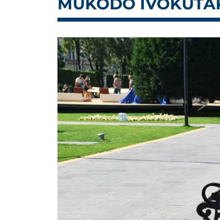
MŰKŐDŐ IVÓKUTAK