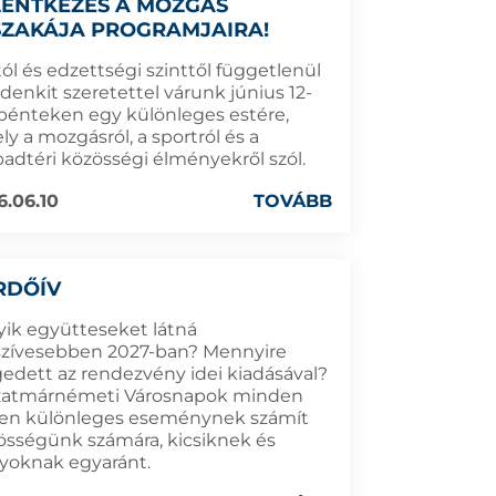
LENTKEZÉS A MOZGÁS
SZAKÁJA PROGRAMJAIRA!
ól és edzettségi szinttől függetlenül
denkit szeretettel várunk június 12-
 pénteken egy különleges estére,
y a mozgásról, a sportról és a
badtéri közösségi élményekről szól.
6.06.10
TOVÁBB
RDŐÍV
yik együtteseket látná
szívesebben 2027-ban? Mennyire
gedett az rendezvény idei kiadásával?
zatmárnémeti Városnapok minden
en különleges eseménynek számít
össégünk számára, kicsiknek és
yoknak egyaránt.