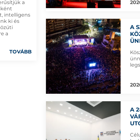
202
rűsítjük a
eként
, intelligens
nk ki és
A 
közúti
KÖ
re a
ÜN
TOVÁBB
Kös
ünn
leg
202
A 
VÁ
UT
Cél