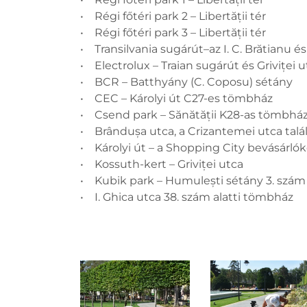
• Régi főtéri park 2 – Libertății tér
• Régi főtéri park 3 – Libertății tér
• Transilvania sugárút–az I. C. Brătianu é
• Electrolux – Traian sugárút és Griviței u
• BCR – Batthyány (C. Coposu) sétány
• CEC – Károlyi út C27-es tömbház
• Csend park – Sănătății K28-as tömbhá
• Brândușa utca, a Crizantemei utca tal
• Károlyi út – a Shopping City bevásárl
• Kossuth-kert – Griviței utca
• Kubik park – Humulești sétány 3. szá
• I. Ghica utca 38. szám alatti tömbház