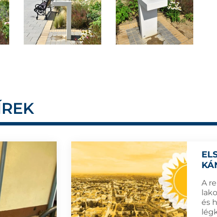
ÍREK
EL
KÁ
A re
lak
és 
lég