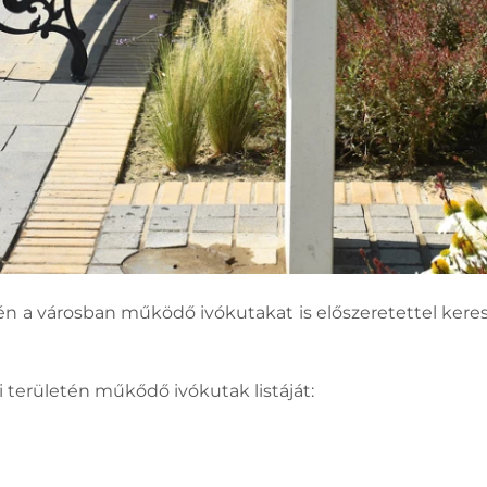
n a városban működő ivókutakat is előszeretettel keresik
területén műkődő ivókutak listáját: