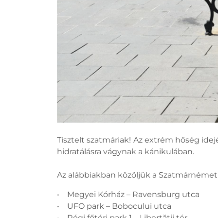
Tisztelt szatmáriak! Az extrém hőség idejé
hidratálásra vágynak a kánikulában.
Az alábbiakban közöljük a Szatmárnémeti 
• Megyei Kórház – Ravensburg utca
• UFO park – Bobocului utca
• Régi főtéri park 1 – Libertății tér