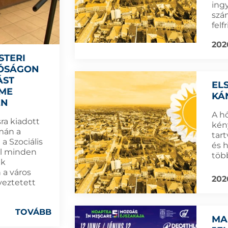
ing
szám
felf
202
STERI
TÓSÁGON
ÁST
EL
LME
KÁ
ÉN
A h
ra kiadott
kén
mán a
tar
a Szociális
és 
l minden
töb
ak
 a város
202
yeztetett
TOVÁBB
MA