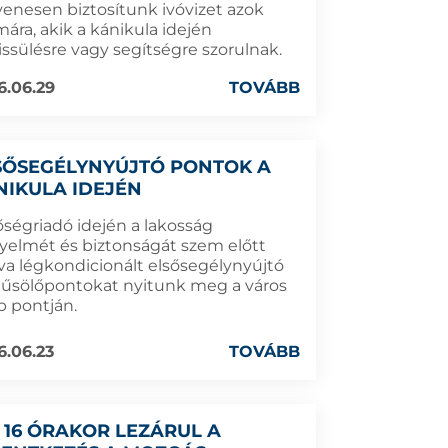
yenesen biztosítunk ivóvizet azok
ára, akik a kánikula idején
rissülésre vagy segítségre szorulnak.
6.06.29
TOVÁBB
SŐSEGÉLYNYÚJTÓ PONTOK A
NIKULA IDEJÉN
őségriadó idején a lakosság
yelmét és biztonságát szem előtt
tva légkondicionált elsősegélynyújtó
hűsölőpontokat nyitunk meg a város
b pontján.
6.06.23
TOVÁBB
 16 ÓRAKOR LEZÁRUL A