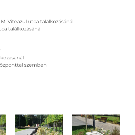
s M. Viteazul utca találkozásánál
tca találkozásánál
z
álkozásánál
óközponttal szemben
m