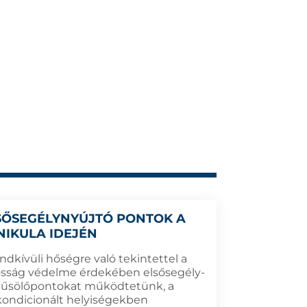
SŐSEGÉLYNYÚJTÓ PONTOK A
NIKULA IDEJÉN
ndkívüli hőségre való tekintettel a
osság védelme érdekében elsősegély-
hűsölőpontokat működtetünk, a
kondicionált helyiségekben