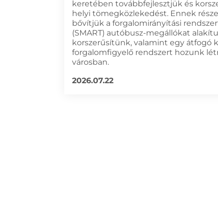
keretében továbbfejlesztjük és korsze
helyi tömegközlekedést. Ennek rész
bővítjük a forgalomirányítási rendszert
(SMART) autóbusz-megállókat alakítu
korszerűsítünk, valamint egy átfogó 
forgalomfigyelő rendszert hozunk lét
városban.
2026.07.22