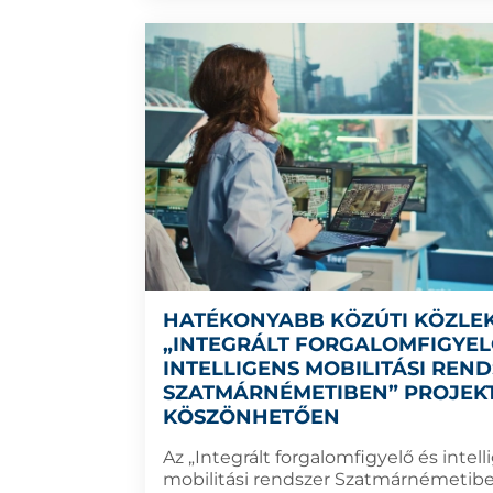
HATÉKONYABB KÖZÚTI KÖZLE
„INTEGRÁLT FORGALOMFIGYEL
INTELLIGENS MOBILITÁSI REN
SZATMÁRNÉMETIBEN” PROJEK
KÖSZÖNHETŐEN
Az „Integrált forgalomfigyelő és intell
mobilitási rendszer Szatmárnémetibe