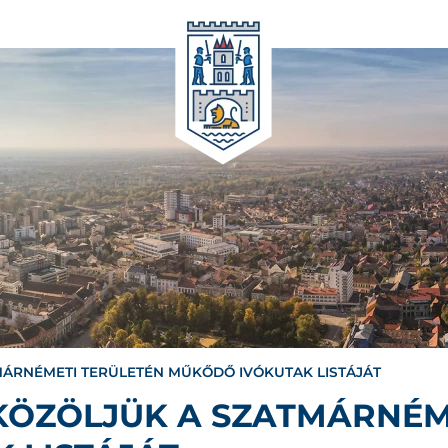
MÁRNÉMETI TERÜLETÉN MŰKŐDŐ IVÓKUTAK LISTÁJÁT
KÖZÖLJÜK A SZATMÁRNÉM