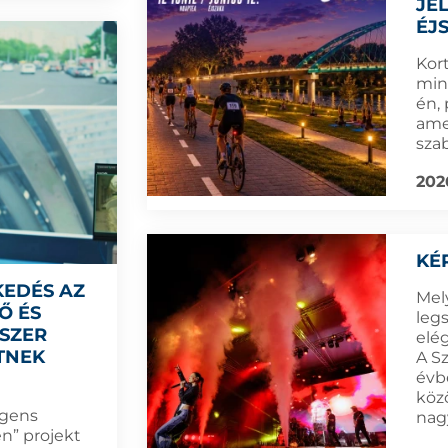
JE
ÉJ
Kort
min
én,
amel
sza
202
KÉ
KEDÉS AZ
Mel
Ő ÉS
leg
DSZER
elé
TNEK
A S
évb
köz
igens
nag
n” projekt