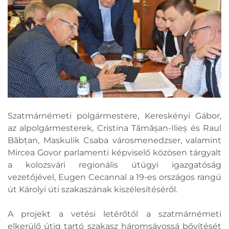
Szatmárnémeti polgármestere, Kereskényi Gábor,
az alpolgármesterek, Cristina Tămășan-Ilieș és Raul
Băbțan, Maskulik Csaba városmenedzser, valamint
Mircea Govor parlamenti képviselő közösen tárgyalt
a kolozsvári regionális útügyi igazgatóság
vezetőjével, Eugen Cecannal a 19-es országos rangú
út Károlyi úti szakaszának kiszélesítéséről.
A projekt a vetési letérőtől a szatmárnémeti
elkerülő útig tartó szakasz háromsávossá bővítését