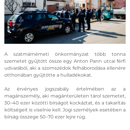
A szatmárnémeti önkormányzat több tonna
szemetet gyűjtött össze egy Anton Pann utcai férfi
udvarából, aki a szomszédok felháborodása ellenére
otthonában gyűjtötte a hulladékokat.
Az érvényes jogszabály értelmében az a
magánszemély, aki magánterületen tárol szemetet,
30–40 ezer közötti bírságot kockáztat, és a takarítás
költségeit is viselnie kell. Jogi személyek esetében a
bírság összege 50–70 ezer lejre rúg.