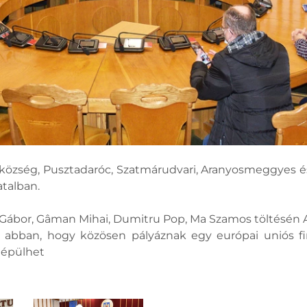
zség, Pusztadaróc, Szatmárudvari, Aranyosmeggyes és
talban.
Gábor, Gâman Mihai, Dumitru Pop, Ma Szamos töltésén 
 abban, hogy közösen pályáznak egy európai uniós fin
 épülhet