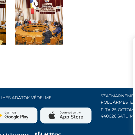
SZATMÁRNÉMET
LYES ADATOK VÉDELME
POLGÁRMESTER
P-ȚA 25 OCTOMB
440026 SATU M
lt fejlesztette