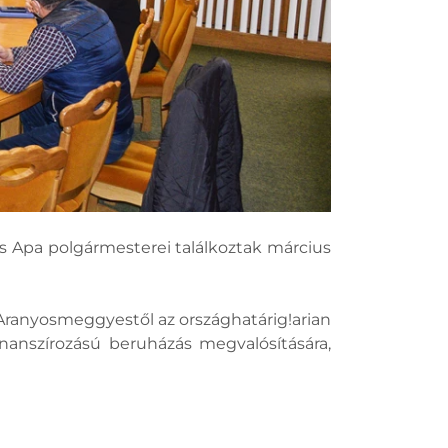
 Apa polgármesterei találkoztak március
Aranyosmeggyestől az országhatárig!arian
anszírozású beruházás megvalósítására,