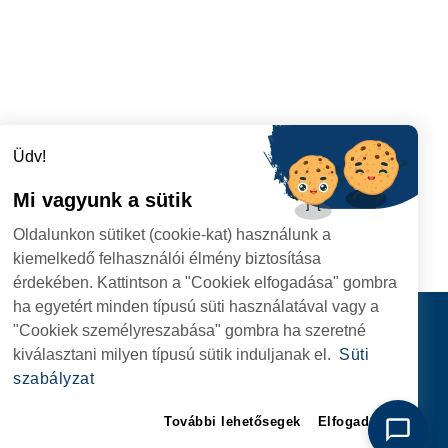
Üdv!
Mi vagyunk a sütik
Oldalunkon sütiket (cookie-kat) használunk a
kiemelkedő felhasználói élmény biztosítása
érdekében. Kattintson a "Cookiek elfogadása" gombra
ha egyetért minden típusú süti használatával vagy a
I
Kapcsolat
"Cookiek személyreszabása" gombra ha szeretné
I HIVATAL
KÖVESSENEK
kiválasztani milyen típusú sütik induljanak el.
Süti
RIE, NR. 1 CORP M,
szabályzat
ARE
További lehetősegek
Elfogadom