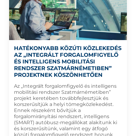
HATÉKONYABB KÖZÚTI KÖZLEKEDÉS
AZ „INTEGRÁLT FORGALOMFIGYELŐ
ÉS INTELLIGENS MOBILITÁSI
RENDSZER SZATMÁRNÉMETIBEN”
PROJEKTNEK KÖSZÖNHETŐEN
Az „Integrált forgalomfigyelő és intelligens
mobilitási rendszer Szatmárnémetiben”
projekt keretében továbbfejlesztjük és
korszerűsítjük a helyi tömegközlekedést.
Ennek részeként bővítjük a
forgalomirányítási rendszert, intelligens
(SMART) autóbusz-megállókat alakítunk ki
és korszerűsítünk, valamint egy átfogó
közúti forgalomfigyelő rendszert hozunk