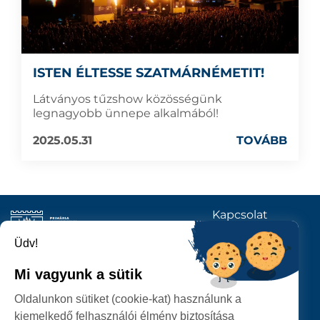
ISTEN ÉLTESSE SZATMÁRNÉMETIT!
Látványos tűzshow közösségünk
legnagyobb ünnepe alkalmából!
2025.05.31
TOVÁBB
Kapcsolat
KÖVESSENEK
Üdv!
Mi vagyunk a sütik
SZATMÁRNÉMETI
Oldalunkon sütiket (cookie-kat) használunk a
POLGÁRMESTERI HIVATAL
kiemelkedő felhasználói élmény biztosítása